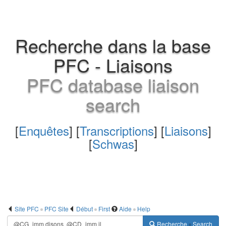
Recherche dans la base
PFC - Liaisons
PFC database liaison
search
[
Enquêtes
] [
Transcriptions
] [
Liaisons
]
[
Schwas
]
Site PFC
PFC Site
Début
First
Aide
Help
Recherche
Search