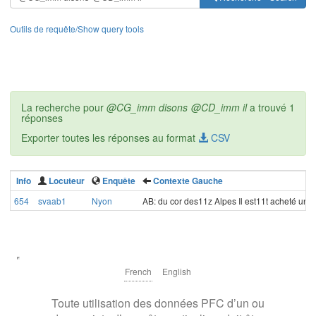
Outils de requête/Show query tools
La recherche pour
@CG_imm disons @CD_imm il
a trouvé 1
réponses
Exporter toutes les réponses au format
CSV
Info
Locuteur
Enquête
Contexte Gauche
654
svaab1
Nyon
AB: du cor des11z Alpes Il est11t acheté un 
French
English
Toute utilisation des données PFC d’un ou