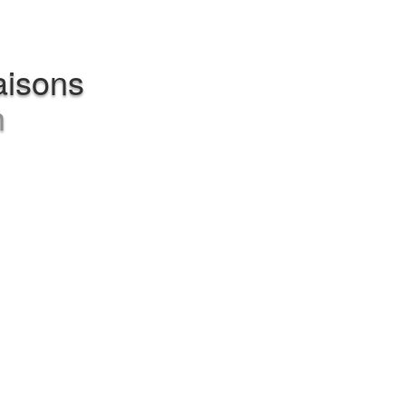
aisons
h