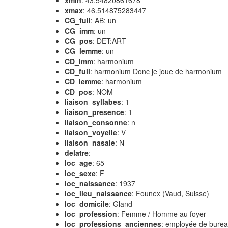
xmin
: 43.54820861678
xmax
: 46.514875283447
CG_full
: AB: un
CG_imm
: un
CG_pos
: DET:ART
CG_lemme
: un
CD_imm
: harmonium
CD_full
: harmonium Donc je joue de harmonium
CD_lemme
: harmonium
CD_pos
: NOM
liaison_syllabes
: 1
liaison_presence
: 1
liaison_consonne
: n
liaison_voyelle
: V
liaison_nasale
: N
delatre
:
loc_age
: 65
loc_sexe
: F
loc_naissance
: 1937
loc_lieu_naissance
: Founex (Vaud, Suisse)
loc_domicile
: Gland
loc_profession
: Femme / Homme au foyer
loc_professions_anciennes
: employée de burea