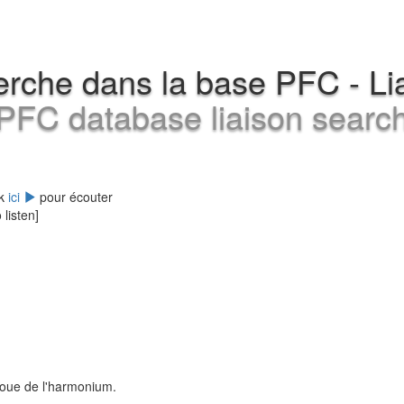
rche dans la base PFC - Li
PFC database liaison searc
ck
ici
pour écouter
 listen]
oue de l'harmonium.