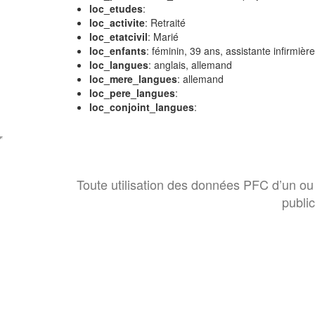
loc_etudes
:
loc_activite
: Retraité
loc_etatcivil
: Marié
loc_enfants
: féminin, 39 ans, assistante infirm
loc_langues
: anglais, allemand
loc_mere_langues
: allemand
loc_pere_langues
:
loc_conjoint_langues
:
Toute utilisation des données PFC d’un ou 
publi