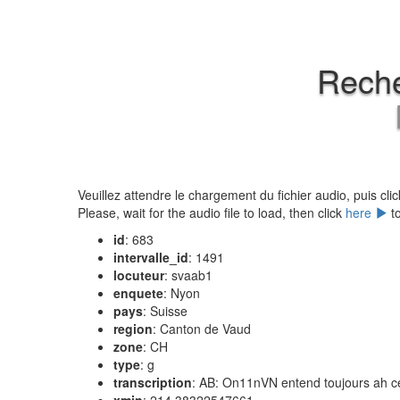
Reche
Veuillez attendre le chargement du fichier audio, puis cli
Please, wait for the audio file to load, then click
here
to
id
: 683
intervalle_id
: 1491
locuteur
: svaab1
enquete
: Nyon
pays
: Suisse
region
: Canton de Vaud
zone
: CH
type
: g
transcription
: AB: On11nVN entend toujours ah ce