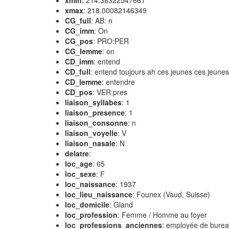
xmin
: 214.38322547661
xmax
: 218.00082146349
CG_full
: AB: n
CG_imm
: On
CG_pos
: PRO:PER
CG_lemme
: on
CD_imm
: entend
CD_full
: entend toujours ah ces jeunes ces jeune
CD_lemme
: entendre
CD_pos
: VER:pres
liaison_syllabes
: 1
liaison_presence
: 1
liaison_consonne
: n
liaison_voyelle
: V
liaison_nasale
: N
delatre
:
loc_age
: 65
loc_sexe
: F
loc_naissance
: 1937
loc_lieu_naissance
: Founex (Vaud, Suisse)
loc_domicile
: Gland
loc_profession
: Femme / Homme au foyer
loc_professions_anciennes
: employée de burea