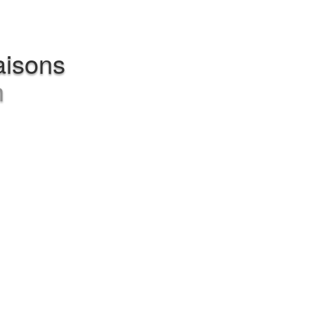
aisons
h