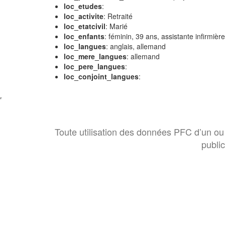
loc_etudes
:
loc_activite
: Retraité
loc_etatcivil
: Marié
loc_enfants
: féminin, 39 ans, assistante infirm
loc_langues
: anglais, allemand
loc_mere_langues
: allemand
loc_pere_langues
:
loc_conjoint_langues
:
Toute utilisation des données PFC d’un ou 
publi