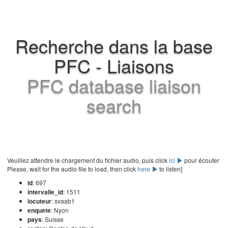
Recherche dans la base
PFC - Liaisons
PFC database liaison
search
Veuillez attendre le chargement du fichier audio, puis click
ici
pour écouter
Please, wait for the audio file to load, then click
here
to listen]
id
: 697
intervalle_id
: 1511
locuteur
: svaab1
enquete
: Nyon
pays
: Suisse