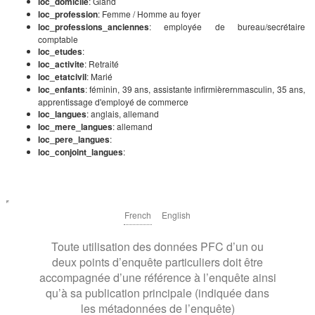
loc_domicile
: Gland
loc_profession
: Femme / Homme au foyer
loc_professions_anciennes
: employée de bureau/secrétaire
comptable
loc_etudes
:
loc_activite
: Retraité
loc_etatcivil
: Marié
loc_enfants
: féminin, 39 ans, assistante infirmièrernmasculin, 35 ans,
apprentissage d'employé de commerce
loc_langues
: anglais, allemand
loc_mere_langues
: allemand
loc_pere_langues
:
loc_conjoint_langues
:
French
English
Toute utilisation des données PFC d’un ou
deux points d’enquête particuliers doit être
accompagnée d’une référence à l’enquête ainsi
qu’à sa publication principale (indiquée dans
les métadonnées de l’enquête)