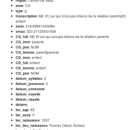
region
: Canton de Vaud
zone
: CH
type
: g
transcription
: AB: Et, oui qui s'occupe disons de la relation parents20
enfant
xmin
: 318.65941043084
xmax
: 323.31120051934
CG_full
: AB: Et oui qui occupe disons de la relation parents
CG_imm
: parents
CG_pos
: NOM
CG_lemme
: parent|parents
CD_imm
: enfant
CD_full
: enfant
CD_lemme
: enfant
CD_pos
: NOM
liaison_syllabes
: 2
liaison_presence
: 0
liaison_consonne
:
liaison_voyelle
:
liaison_nasale
:
delatre
:
loc_age
: 65
loc_sexe
: F
loc_naissance
: 1937
loc_lieu_naissance
: Founex (Vaud, Suisse)