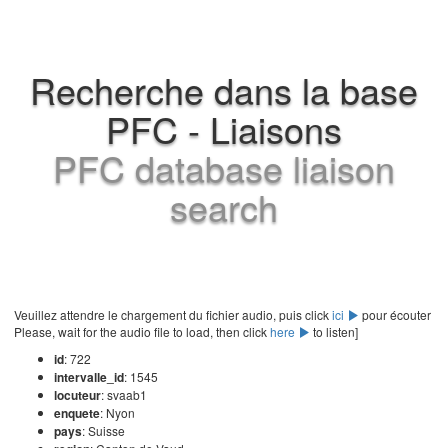
Recherche dans la base
PFC - Liaisons
PFC database liaison
search
Veuillez attendre le chargement du fichier audio, puis click
ici
pour écouter
Please, wait for the audio file to load, then click
here
to listen]
id
: 722
intervalle_id
: 1545
locuteur
: svaab1
enquete
: Nyon
pays
: Suisse