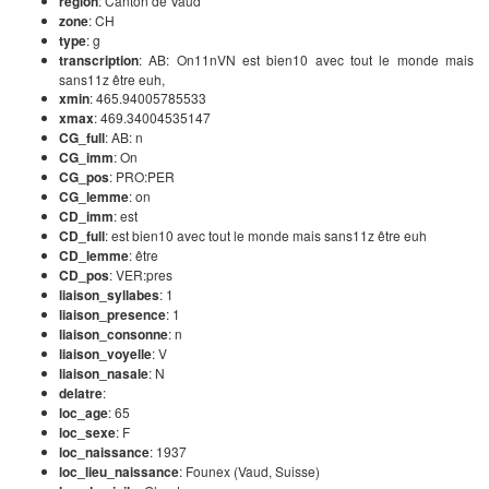
region
: Canton de Vaud
zone
: CH
type
: g
transcription
: AB: On11nVN est bien10 avec tout le monde mais
sans11z être euh,
xmin
: 465.94005785533
xmax
: 469.34004535147
CG_full
: AB: n
CG_imm
: On
CG_pos
: PRO:PER
CG_lemme
: on
CD_imm
: est
CD_full
: est bien10 avec tout le monde mais sans11z être euh
CD_lemme
: être
CD_pos
: VER:pres
liaison_syllabes
: 1
liaison_presence
: 1
liaison_consonne
: n
liaison_voyelle
: V
liaison_nasale
: N
delatre
:
loc_age
: 65
loc_sexe
: F
loc_naissance
: 1937
loc_lieu_naissance
: Founex (Vaud, Suisse)