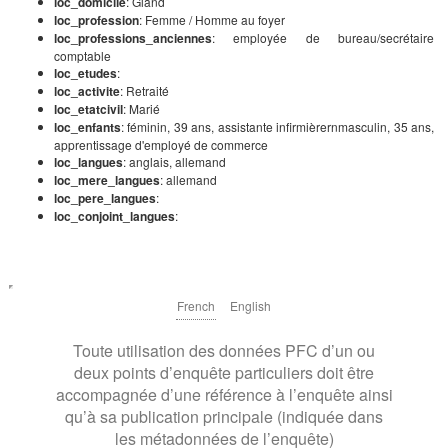
loc_domicile
: Gland
loc_profession
: Femme / Homme au foyer
loc_professions_anciennes
: employée de bureau/secrétaire
comptable
loc_etudes
:
loc_activite
: Retraité
loc_etatcivil
: Marié
loc_enfants
: féminin, 39 ans, assistante infirmièrernmasculin, 35 ans,
apprentissage d'employé de commerce
loc_langues
: anglais, allemand
loc_mere_langues
: allemand
loc_pere_langues
:
loc_conjoint_langues
:
French
English
Toute utilisation des données PFC d’un ou
deux points d’enquête particuliers doit être
accompagnée d’une référence à l’enquête ainsi
qu’à sa publication principale (indiquée dans
les métadonnées de l’enquête)