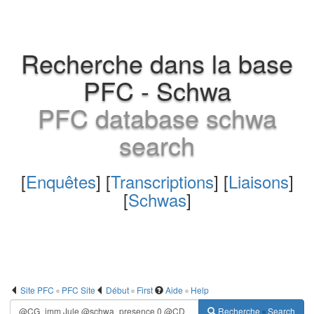
Recherche dans la base
PFC - Schwa
PFC database schwa
search
[
Enquêtes
] [
Transcriptions
] [
Liaisons
]
[
Schwas
]
Site PFC
PFC Site
Début
First
Aide
Help
Recherche
Search