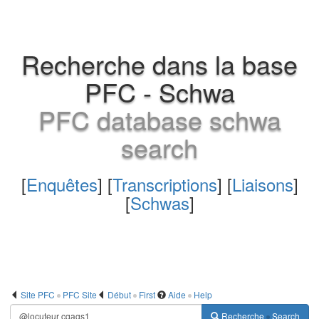
Recherche dans la base
PFC - Schwa
PFC database schwa
search
[
Enquêtes
] [
Transcriptions
] [
Liaisons
]
[
Schwas
]
Site PFC
PFC Site
Début
First
Aide
Help
Recherche
Search