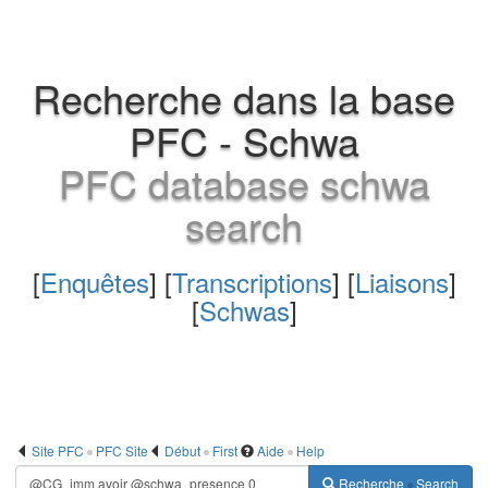
Recherche dans la base
PFC - Schwa
PFC database schwa
search
[
Enquêtes
] [
Transcriptions
] [
Liaisons
]
[
Schwas
]
Site PFC
PFC Site
Début
First
Aide
Help
Recherche
Search