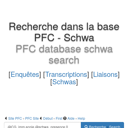
Recherche dans la base
PFC - Schwa
PFC database schwa
search
[
Enquêtes
] [
Transcriptions
] [
Liaisons
]
[
Schwas
]
Site PFC
PFC Site
Début
First
Aide
Help
Recherche
Search