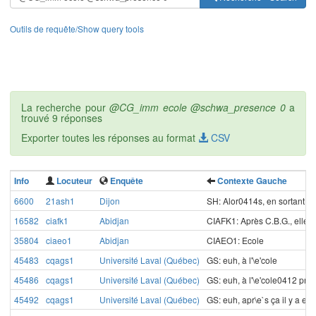
Outils de requête/Show query tools
La recherche pour
@CG_imm ecole @schwa_presence 0
a
trouvé 9 réponses
Exporter toutes les réponses au format
CSV
Info
Locuteur
Enquête
Contexte Gauche
6600
21ash1
Dijon
SH: Alor0414s, en sortant d
16582
ciafk1
Abidjan
CIAFK1: Après C.B.G., elle04
35804
ciaeo1
Abidjan
CIAEO1: Ecole
45483
cqags1
Université Laval (Québec)
GS: euh, à l'\e'cole
45486
cqags1
Université Laval (Québec)
GS: euh, à l'\e'cole0412 prim
45492
cqags1
Université Laval (Québec)
GS: euh, apr\e`s ça il y a eu