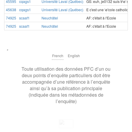
45595
cqags1
Université Laval (Québec)
GS: euh, je0132 suis tr\e`s sa
45638
cqags1
Université Laval (Québec)
E c'est une \e'cole catholiqu
74925
scaaf1
Neuchâtel
AF: c'était à l'Ecole
74925
scaaf1
Neuchâtel
AF: c'était à l'Ecole
French
English
Toute utilisation des données PFC d’un ou
deux points d’enquête particuliers doit être
accompagnée d’une référence à l’enquête
ainsi qu’à sa publication principale
(indiquée dans les métadonnées de
l’enquête)