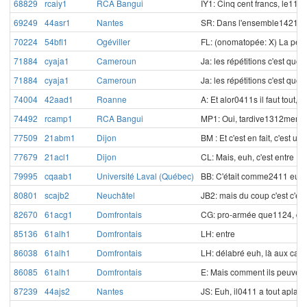
68829
rcaiy1
RCA Bangui
IY1: Cinq cent francs, le11
69249
44asr1
Nantes
SR: Dans l'ensemble1421, e
70224
54bfl1
Ogéviller
FL: (onomatopée: X) La pe02
71884
cyaja1
Cameroun
Ja: les répétitions c'est quoi.
71884
cyaja1
Cameroun
Ja: les répétitions c'est quoi.
74004
42aad1
Roanne
A: Et alor0411s il faut tout, 
74492
rcamp1
RCA Bangui
MP1: Oui, tardive1312ment, 
77509
21abm1
Dijon
BM : Et c'est en fait, c'est u
77679
21acl1
Dijon
CL: Mais, euh, c'est entre
79995
cqaab1
Université Laval (Québec)
BB: C'était comme2411 euh,
80801
scajb2
Neuchâtel
JB2: mais du coup c'est c'est 
82670
61acg1
Domfrontais
CG: pro-armée que1124, que
85136
61alh1
Domfrontais
LH: entre
86038
61alh1
Domfrontais
LH: délabré euh, là aux cale
86085
61alh1
Domfrontais
E: Mais comment ils peuvent
87239
44ajs2
Nantes
JS: Euh, il0411 a tout aplanif