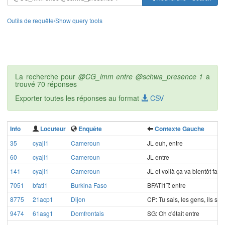
Outils de requête/Show query tools
La recherche pour
@CG_imm entre @schwa_presence 1
a
trouvé 70 réponses
Exporter toutes les réponses au format
CSV
Info
Locuteur
Enquête
Contexte Gauche
35
cyajl1
Cameroun
JL euh, entre
60
cyajl1
Cameroun
JL entre
141
cyajl1
Cameroun
JL et voilà ça va bientôt f
7051
bfati1
Burkina Faso
BFATI1T: entre
8775
21acp1
Dijon
CP: Tu sais, les gens, ils 
9474
61asg1
Domfrontais
SG: Oh c'était entre