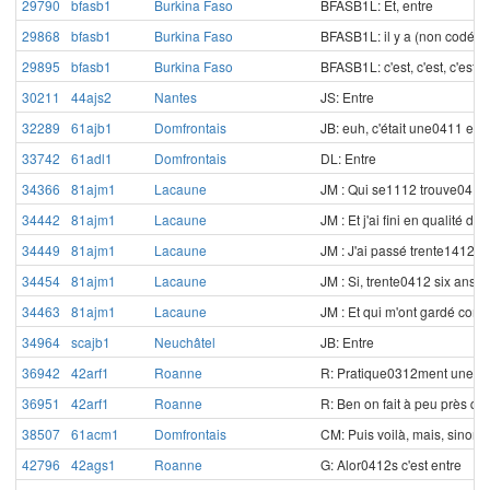
29790
bfasb1
Burkina Faso
BFASB1L: Et, entre
29868
bfasb1
Burkina Faso
BFASB1L: il y a (non codé)
29895
bfasb1
Burkina Faso
BFASB1L: c'est, c'est, c'es
30211
44ajs2
Nantes
JS: Entre
32289
61ajb1
Domfrontais
JB: euh, c'était une0411 ent
33742
61adl1
Domfrontais
DL: Entre
34366
81ajm1
Lacaune
JM : Qui se1112 trouve0411
34442
81ajm1
Lacaune
JM : Et j'ai fini en qualité
34449
81ajm1
Lacaune
JM : J'ai passé trente1412 
34454
81ajm1
Lacaune
JM : Si, trente0412 six ans
34463
81ajm1
Lacaune
JM : Et qui m'ont gardé co
34964
scajb1
Neuchâtel
JB: Entre
36942
42arf1
Roanne
R: Pratique0312ment une04
36951
42arf1
Roanne
R: Ben on fait à peu près q
38507
61acm1
Domfrontais
CM: Puis voilà, mais, sinon
42796
42ags1
Roanne
G: Alor0412s c'est entre