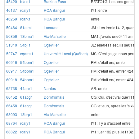
45420
bfato1
Burkina Faso
BFATO1G: Les, ces gens là e
46137
rcaiy1
RCA Bangui
IY1: entre
46259
rcark1
RCA Bangui
entre
50464
81ajm1
Lacaune
JM : Les trente1412, quaran
50856
13bma1
Aix-Marseille
MA1: j'avais une0411 année 
51310
54bjl1
Ogéviller
JL: elle0411 est, ils se0112 
52747
cqams1
Université Laval (Québec)
MS: C'est ça, ça nous permet
60916
54bpm1
Ogéviller
PM: c'était en/, entre
60917
54bpm1
Ogéviller
PM: c'était en/, entre1424, e
60918
54bpm1
Ogéviller
PM: c'était en/, entre1424, 
62738
44aar1
Nantes
AR: entre
66452
61acg1
Domfrontais
CG: Oui, c'est vrai que1114, 
66458
61acg1
Domfrontais
CG: et euh, après les 'sixiè
68093
13brp1
Aix-Marseille
entre
68764
rcaiy1
RCA Bangui
IY1: Il y a d'accent entre
68822
rcaiy1
RCA Bangui
IY1: Le1132 plus, le1132 plu