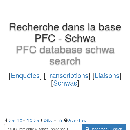
Recherche dans la base
PFC - Schwa
PFC database schwa
search
[
Enquêtes
] [
Transcriptions
] [
Liaisons
]
[
Schwas
]
Site PFC
PFC Site
Début
First
Aide
Help
Recherche
Search