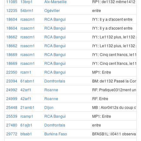
11085
13brp1
Aix-Marseille
RP1: de1132 même1412 dans
12235
54brm1
Ogéviller
entre
18604
rcascm1
RCA Bangui
IY1: Il y a d'accent entre
18604
rcascm1
RCA Bangui
IY1: Il y a d'accent entre
18662
rcascm1
RCA Bangui
IY1: Le1132 plus, le1132 plu
18662
rcascm1
RCA Bangui
IY1: Le1132 plus, le1132 plu
18669
rcascm1
RCA Bangui
IY1: Cinq cent francs, le11
18669
rcascm1
RCA Bangui
IY1: Cinq cent francs, le11
22350
rcarn1
RCA Bangui
MP1: Entre
23394
61abm1
Domfrontais
BM: de1132 Passé la Concep
24992
42arf1
Roanne
RF: Pratique0312ment une f
24999
42arf1
Roanne
RF: Entre
25448
21amb1
Dijon
MB : Alor0412s du coup c'est
25539
rcamp1
RCA Bangui
MP1: Entre
27480
61ajb1
Domfrontais
entre
29772
bfasb1
Burkina Faso
BFASB1L: il0411 observait e