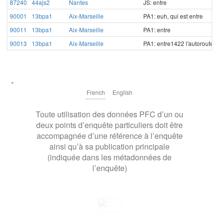
87240
44ajs2
Nantes
JS: entre
90001
13bpa1
Aix-Marseille
PA1: euh, qui est entre
90011
13bpa1
Aix-Marseille
PA1: entre
90013
13bpa1
Aix-Marseille
PA1: entre1422 l'autoroute04
French
English
Toute utilisation des données PFC d’un ou
deux points d’enquête particuliers doit être
accompagnée d’une référence à l’enquête
ainsi qu’à sa publication principale
(indiquée dans les métadonnées de
l’enquête)