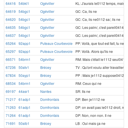
64416
54bkl1
Ogéviller
KL: J'aurais le0112 temps, mais, 
64619
54bgc1
Ogéviller
GC: Ca, ils ne
64620
54bgc1
Ogéviller
GC: Ca, ils ne0112 sa/, ils ne
64635
54bgc1
Ogéviller
GC: Les palm/, c'est pareil0414, l
64637
54bgc1
Ogéviller
GC: Les palm/, c'est pareil0414, 
65264
92app1
Puteaux-Courbevoie
PP: Voilà, que tout est fait, tu ne
65297
92app1
Puteaux-Courbevoie
PP: Voilà. Alors qu'ils ne
66571
54brm1
Ogéviller
RM: Mais c'était le1112 seul041
67236
50atv1
Brécey
TV : Qu'ont voulu aller travailler
67834
50ayp1
Brécey
PP : Mais je1112 suppose0412 
68534
54brm1
Ogéviller
RM: Ceux qui ne
69197
44asr1
Nantes
SR: Ils ne
71217
61adp1
Domfrontais
DP: Ben je1112 ne
71263
61adp1
Domfrontais
DP: on avait pas le0112 droit, mai
71264
61adp1
Domfrontais
DP: Non, non non. Il ne
71691
50alb1
Brécey
LB : Oui mais ça ne