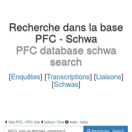
Recherche dans la base
PFC - Schwa
PFC database schwa
search
[
Enquêtes
] [
Transcriptions
] [
Liaisons
]
[
Schwas
]
Site PFC
PFC Site
Début
First
Aide
Help
Recherche
Search