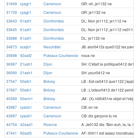
31649
cyagr1
Cameroun
GR: oh, je1132 ne
31729
cyagr1
Cameroun
GR: je1132 ne
33643
61adl1
Domfrontais
DL: Non je1112, je1112 ne
33645
61adl1
Domfrontais
DL: Non je1112, je1112 ne0112 su
33688
61adl1
Domfrontais
DL: je1132 ne
34873
scajb1
Neuchâtel
JB: alor0412s que0122 les parent
35698
92aaf2
Puteaux-Courbevoie
nous ne
36587
21ash1
Dijon
SH: C'était la politique0412 de1
36590
21ash1
Dijon
SH: pour0412 ne
37547
50alb1
Brécey
LB : Est-ce0412 que1122 j'appl
37667
50alb1
Brécey
LB : L'odeur0412 de1122 peintur
40369
50arm1
Brécey
JM : (X) nôt0451re objet et l'obje
43987
cyacb1
Cameroun
CB: on ne
43997
cyacb1
Cameroun
CB: dix garçons tu ne
44754
42aad1
Roanne
A: Je0132 dis: 'Ben euh, la, la, la,
47441
92aaf3
Puteaux-Courbevoie
AF: il0411 est assez monstrueux. 