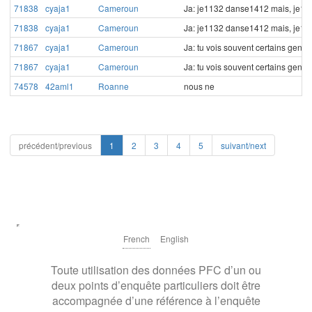
71838
cyaja1
Cameroun
Ja: je1132 danse1412 mais, je11
71838
cyaja1
Cameroun
Ja: je1132 danse1412 mais, je11
71867
cyaja1
Cameroun
Ja: tu vois souvent certains gens
71867
cyaja1
Cameroun
Ja: tu vois souvent certains gens
74578
42aml1
Roanne
nous ne
précédent/previous
1
2
3
4
5
suivant/next
French
English
Toute utilisation des données PFC d’un ou
deux points d’enquête particuliers doit être
accompagnée d’une référence à l’enquête