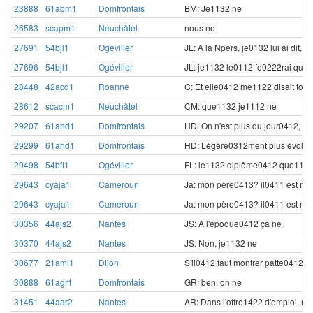
23888
61abm1
Domfrontais
BM: Je1132 ne
26583
scapm1
Neuchâtel
nous ne
27691
54bjl1
Ogéviller
JL: A la Npers, je0132 lui ai dit,
27696
54bjl1
Ogéviller
JL: je1132 le0112 fe0222rai qu'e
28448
42acd1
Roanne
C: Et elle0412 me1122 disait tou
28612
scacm1
Neuchâtel
CM: que1132 je1112 ne
29207
61ahd1
Domfrontais
HD: On n'est plus du jour0412, p
29299
61ahd1
Domfrontais
HD: Légère0312ment plus évolué
29498
54bfl1
Ogéviller
FL: le1132 diplôme0412 que1122 
29643
cyaja1
Cameroun
Ja: mon père0413? il0411 est né
29643
cyaja1
Cameroun
Ja: mon père0413? il0411 est né
30356
44ajs2
Nantes
JS: A l'époque0412 ça ne
30370
44ajs2
Nantes
JS: Non, je1132 ne
30677
21aml1
Dijon
S'il0412 faut montrer patte0412 
30888
61agr1
Domfrontais
GR: ben, on ne
31451
44aar2
Nantes
AR: Dans l'offre1422 d'emploi, ma