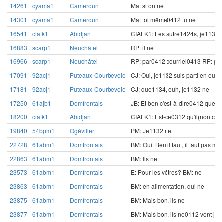
14261
cyama1
Cameroun
Ma: si on ne
14301
cyama1
Cameroun
Ma: toi même0412 tu ne
16541
ciafk1
Abidjan
CIAFK1: Les autre1424s, je1132 
16883
scarp1
Neuchâtel
RP: il ne
16966
scarp1
Neuchâtel
RP: par0412 courriel0413
RP: po
17091
92acj1
Puteaux-Courbevoie
CJ: Oui, je1132 suis parti en eu
17181
92acj1
Puteaux-Courbevoie
CJ: que1134, euh, je1132 ne
17250
61ajb1
Domfrontais
JB: Et ben c'est-à-dire0412 que11
18200
ciafk1
Abidjan
CIAFK1: Est-ce0312 qu'il(non cod
19840
54bpm1
Ogéviller
PM: Je1132 ne
22728
61abm1
Domfrontais
BM: Oui. Ben il faut, il faut pas 
22863
61abm1
Domfrontais
BM: Ils ne
23573
61abm1
Domfrontais
E: Pour les vôtres?
BM: ne
23863
61abm1
Domfrontais
BM: en alimentation, qui ne
23875
61abm1
Domfrontais
BM: Mais bon, ils ne
23877
61abm1
Domfrontais
BM: Mais bon, ils ne0112 vont jam