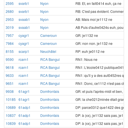
2595
svarb1
Nyon
RB: Et, en fait0414 euh, ça ne
2680
svarb1
Nyon
RB: C'est pas évident. Comment c
2953
svaab1
Nyon
AB: Mais moi je1112 ne
3019
svaab1
Nyon
AB Puis d'autre0424s euh, pour04
7957
cyagr1
Cameroun
GR: je1132 ne
7984
cyagr1
Cameroun
GR: non non.
je1132 ne
8155
scarp1
Neuchâtel
RP: euh je0112 ne
9590
rcarn1
RCA Bangui
RN1: Nous ne
9618
rcarn1
RCA Bangui
RN1: L'école0412 publique0412, 
9633
rcarn1
RCA Bangui
RN1: qu'il y a des aut0452res qui
9651
rcarn1
RCA Bangui
RN1: Donc, ce1112 n'est pas che
9938
61agr1
Domfrontais
GR: et puis l'après-midi et ben
10185
61agr1
Domfrontais
GR: la che0212minée était grand
10689
61adp1
Domfrontais
DP:
parce0312 que1422 des gens
10837
61adp1
Domfrontais
DP: à (xx), je1132 sais pas, je11
10839
61adp1
Domfrontais
DP: à (xx), je1132 sais pas, je11