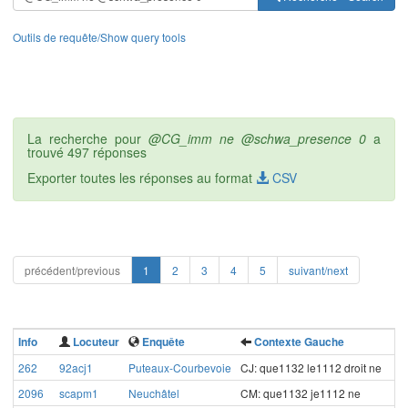
Outils de requête/Show query tools
La recherche pour
@CG_imm ne @schwa_presence 0
a
trouvé 497 réponses
Exporter toutes les réponses au format
CSV
précédent/previous
1
2
3
4
5
suivant/next
Info
Locuteur
Enquête
Contexte Gauche
262
92acj1
Puteaux-Courbevoie
CJ: que1132 le1112 droit ne
2096
scapm1
Neuchâtel
CM: que1132 je1112 ne