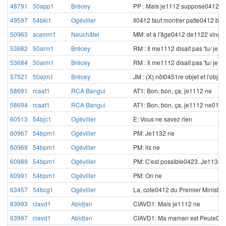
48791
50app1
Brécey
PP : Mais je1112 suppose0412 
49597
54bkl1
Ogéviller
Il0412 faut montrer patte0412 bl
50963
scamm1
Neuchâtel
MM: et à l'âge0412 de1122 vingt an
53682
50arm1
Brécey
RM : Il me1112 disait pas 'tu/ je1
53684
50arm1
Brécey
RM : Il me1112 disait pas 'tu/ j
57521
50ajm1
Brécey
JM : (X) nôt0451re objet et l'obje
58691
rcaat1
RCA Bangui
AT1: Bon, bon, ça, je1112 ne
58694
rcaat1
RCA Bangui
AT1: Bon, bon, ça, je1112 ne0112
60513
54bjc1
Ogéviller
E: Vous ne savez rien
60967
54bpm1
Ogéviller
PM: Je1132 ne
60969
54bpm1
Ogéviller
PM: ils ne
60989
54bpm1
Ogéviller
PM: C'est possible0423. Je1132 n
60991
54bpm1
Ogéviller
PM: On ne
63457
54bcg1
Ogéviller
La, cote0412 du Premier Ministr
63993
ciavd1
Abidjan
CIAVD1: Mais je1112 ne
63997
ciavd1
Abidjan
CIAVD1: Ma maman est Peule041