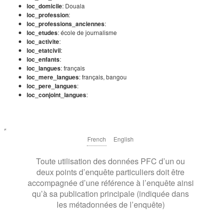
loc_domicile
: Douala
loc_profession
:
loc_professions_anciennes
:
loc_etudes
: école de journalisme
loc_activite
:
loc_etatcivil
:
loc_enfants
:
loc_langues
: français
loc_mere_langues
: français, bangou
loc_pere_langues
:
loc_conjoint_langues
:
French
English
Toute utilisation des données PFC d’un ou
deux points d’enquête particuliers doit être
accompagnée d’une référence à l’enquête ainsi
qu’à sa publication principale (indiquée dans
les métadonnées de l’enquête)