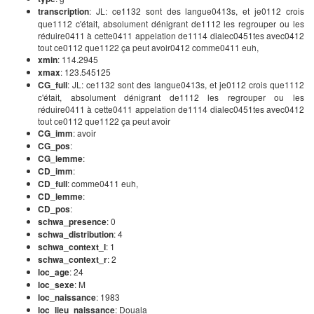
transcription
: JL: ce1132 sont des langue0413s, et je0112 crois
que1112 c'était, absolument dénigrant de1112 les regrouper ou les
réduire0411 à cette0411 appelation de1114 dialec0451tes avec0412
tout ce0112 que1122 ça peut avoir0412 comme0411 euh,
xmin
: 114.2945
xmax
: 123.545125
CG_full
: JL: ce1132 sont des langue0413s, et je0112 crois que1112
c'était, absolument dénigrant de1112 les regrouper ou les
réduire0411 à cette0411 appelation de1114 dialec0451tes avec0412
tout ce0112 que1122 ça peut avoir
CG_imm
: avoir
CG_pos
:
CG_lemme
:
CD_imm
:
CD_full
: comme0411 euh,
CD_lemme
:
CD_pos
:
schwa_presence
: 0
schwa_distribution
: 4
schwa_context_l
: 1
schwa_context_r
: 2
loc_age
: 24
loc_sexe
: M
loc_naissance
: 1983
loc_lieu_naissance
: Douala