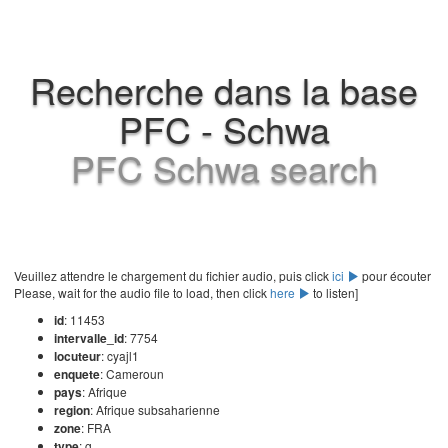
Recherche dans la base
PFC - Schwa
PFC Schwa search
Veuillez attendre le chargement du fichier audio, puis click
ici
pour écouter
Please, wait for the audio file to load, then click
here
to listen]
id
: 11453
intervalle_id
: 7754
locuteur
: cyajl1
enquete
: Cameroun
pays
: Afrique
region
: Afrique subsaharienne
zone
: FRA
type
: g