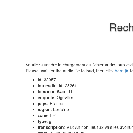
Rech
Veuillez attendre le chargement du fichier audio, puis cli
Please, wait for the audio file to load, then click
here
to
id
: 33957
intervalle_id
: 23261
locuteur
: 54bmd1
enquete
: Ogéviller
pays
: France
region
: Lorraine
zone
: FR
type
: g
transcription
: MD: Ah non, je0132 vais les avoir0