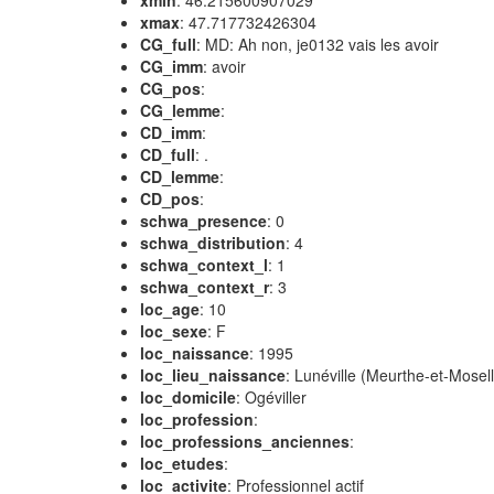
xmin
: 46.215600907029
xmax
: 47.717732426304
CG_full
: MD: Ah non, je0132 vais les avoir
CG_imm
: avoir
CG_pos
:
CG_lemme
:
CD_imm
:
CD_full
: .
CD_lemme
:
CD_pos
:
schwa_presence
: 0
schwa_distribution
: 4
schwa_context_l
: 1
schwa_context_r
: 3
loc_age
: 10
loc_sexe
: F
loc_naissance
: 1995
loc_lieu_naissance
: Lunéville (Meurthe-et-Mosell
loc_domicile
: Ogéviller
loc_profession
:
loc_professions_anciennes
:
loc_etudes
:
loc_activite
: Professionnel actif