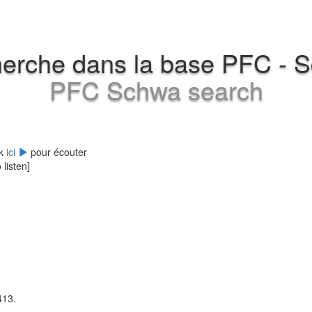
erche dans la base PFC - 
PFC Schwa search
ck
ici
pour écouter
 listen]
413.