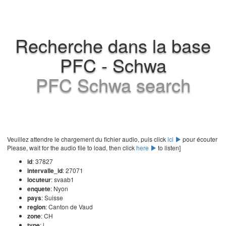
Recherche dans la base
PFC - Schwa
PFC Schwa search
Veuillez attendre le chargement du fichier audio, puis click
ici
pour écouter
Please, wait for the audio file to load, then click
here
to listen]
id
: 37827
intervalle_id
: 27071
locuteur
: svaab1
enquete
: Nyon
pays
: Suisse
region
: Canton de Vaud
zone
: CH
type
: l