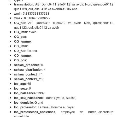
transcription
: AB: Donc0411 elle0412 va avoir. Non, qu'est-ce0112
que1123, oui, elle0412 va avoir0412 dix ans.
xmin
: 3.8333333333333
xmax
: 8.5166439909297
CG_full
: AB: Donc0411 elle0412 va avoir. Non, qu'est-ce0112
que1123, oui, elle0412 va avoir
CG_imm
: avoir
CG_pos
:
CG_lemme
:
CD_imm
:
CD_full
: dix ans.
CD_lemme
:
CD_pos
:
schwa_presence
: 0
schwa_distribution
: 4
schwa_context_l
: 1
schwa_context_r
: 2
loc_age
: 65
loc_sexe
: F
loc_naissance
: 1937
loc_lieu_naissance
: Founex (Vaud, Suisse)
loc_domicile
: Gland
loc_profession
: Femme / Homme au foyer
loc_professions_anciennes
: employée de bureau/secrétaire
comptable