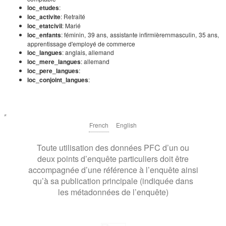
loc_etudes
:
loc_activite
: Retraité
loc_etatcivil
: Marié
loc_enfants
: féminin, 39 ans, assistante infirmièrernmasculin, 35 ans,
apprentissage d'employé de commerce
loc_langues
: anglais, allemand
loc_mere_langues
: allemand
loc_pere_langues
:
loc_conjoint_langues
:
French
English
Toute utilisation des données PFC d’un ou
deux points d’enquête particuliers doit être
accompagnée d’une référence à l’enquête ainsi
qu’à sa publication principale (indiquée dans
les métadonnées de l’enquête)