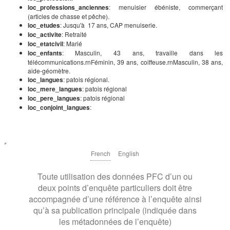
loc_professions_anciennes
: menuisier ébéniste, commerçant
(articles de chasse et pêche).
loc_etudes
: Jusqu'à 17 ans, CAP menuiserie.
loc_activite
: Retraité
loc_etatcivil
: Marié
loc_enfants
: Masculin, 43 ans, travaille dans les
télécommunications.rnFéminin, 39 ans, coiffeuse.rnMasculin, 38 ans,
aide-géomètre.
loc_langues
: patois régional.
loc_mere_langues
: patois régional
loc_pere_langues
: patois régional
loc_conjoint_langues
:
French
English
Toute utilisation des données PFC d’un ou
deux points d’enquête particuliers doit être
accompagnée d’une référence à l’enquête ainsi
qu’à sa publication principale (indiquée dans
les métadonnées de l’enquête)