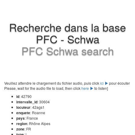
Recherche dans la base
PFC - Schwa
PFC Schwa search
Veuillez attendre le chargement du fichier audio, puis click
ici
pour écouter
Please, wait for the audio file to load, then click
here
to listen]
id
: 42790
intervalle_id
: 30604
locuteur
: 42ags1
enquete
: Roanne
pays
: France
region
: Rhône Alpes
zone
: FR
type
: l