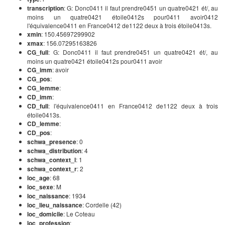
transcription
: G: Donc0411 il faut prendre0451 un quatre0421 ét/, au
moins un quatre0421 étoile0412s pour0411 avoir0412
l'équivalence0411 en France0412 de1122 deux à trois étoile0413s.
xmin
: 150.45697299902
xmax
: 156.07295163826
CG_full
: G: Donc0411 il faut prendre0451 un quatre0421 ét/, au
moins un quatre0421 étoile0412s pour0411 avoir
CG_imm
: avoir
CG_pos
:
CG_lemme
:
CD_imm
:
CD_full
: l'équivalence0411 en France0412 de1122 deux à trois
étoile0413s.
CD_lemme
:
CD_pos
:
schwa_presence
: 0
schwa_distribution
: 4
schwa_context_l
: 1
schwa_context_r
: 2
loc_age
: 68
loc_sexe
: M
loc_naissance
: 1934
loc_lieu_naissance
: Cordelle (42)
loc_domicile
: Le Coteau
loc_profession
: