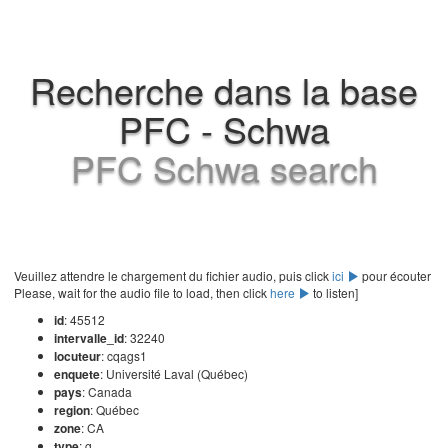
Recherche dans la base
PFC - Schwa
PFC Schwa search
Veuillez attendre le chargement du fichier audio, puis click
ici
pour écouter
Please, wait for the audio file to load, then click
here
to listen]
id
: 45512
intervalle_id
: 32240
locuteur
: cqags1
enquete
: Université Laval (Québec)
pays
: Canada
region
: Québec
zone
: CA
type
: g