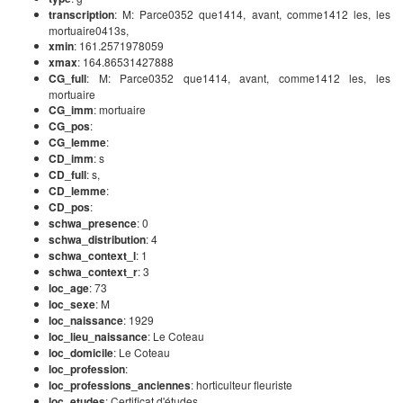
transcription
: M: Parce0352 que1414, avant, comme1412 les, les
mortuaire0413s,
xmin
: 161.2571978059
xmax
: 164.86531427888
CG_full
: M: Parce0352 que1414, avant, comme1412 les, les
mortuaire
CG_imm
: mortuaire
CG_pos
:
CG_lemme
:
CD_imm
: s
CD_full
: s,
CD_lemme
:
CD_pos
:
schwa_presence
: 0
schwa_distribution
: 4
schwa_context_l
: 1
schwa_context_r
: 3
loc_age
: 73
loc_sexe
: M
loc_naissance
: 1929
loc_lieu_naissance
: Le Coteau
loc_domicile
: Le Coteau
loc_profession
:
loc_professions_anciennes
: horticulteur fleuriste
loc_etudes
: Certificat d'études