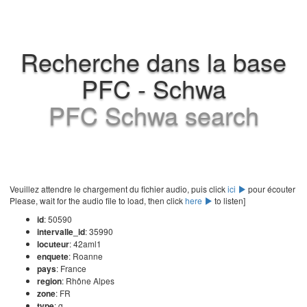
Recherche dans la base
PFC - Schwa
PFC Schwa search
Veuillez attendre le chargement du fichier audio, puis click
ici
pour écouter
Please, wait for the audio file to load, then click
here
to listen]
id
: 50590
intervalle_id
: 35990
locuteur
: 42aml1
enquete
: Roanne
pays
: France
region
: Rhône Alpes
zone
: FR
type
: g