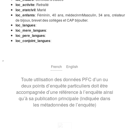
loc_activite
: Retraité
loc_etatcivil
: Marié
loc_enfants
: Féminin, 40 ans, médecinrnMasculin, 34 ans, créateur
de bijoux, brevet des collèges et CAP bijoutier.
loc_langues
:
loc_mere_langues
:
loc_pere_langues
:
loc_conjoint_langues
:
French
English
Toute utilisation des données PFC d’un ou
deux points d’enquête particuliers doit être
accompagnée d’une référence à l’enquête ainsi
qu’à sa publication principale (indiquée dans
les métadonnées de l’enquête)