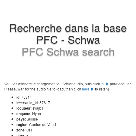
Recherche dans la base
PFC - Schwa
PFC Schwa search
Veuillez attendre le chargement du fichier audio, puis click
ici
pour écouter
Please, wait for the audio file to load, then click
here
to listen]
id
: 75314
intervalle_id
: 57617
locuteur
: svajb1
enquete
: Nyon
pays
: Suisse
region
: Canton de Vaud
zone
: CH
type
: g