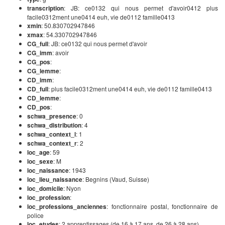
transcription
: JB: ce0132 qui nous permet d'avoir0412 plus
facile0312ment une0414 euh, vie de0112 famille0413
xmin
: 50.830702947846
xmax
: 54.330702947846
CG_full
: JB: ce0132 qui nous permet d'avoir
CG_imm
: avoir
CG_pos
:
CG_lemme
:
CD_imm
:
CD_full
: plus facile0312ment une0414 euh, vie de0112 famille0413
CD_lemme
:
CD_pos
:
schwa_presence
: 0
schwa_distribution
: 4
schwa_context_l
: 1
schwa_context_r
: 2
loc_age
: 59
loc_sexe
: M
loc_naissance
: 1943
loc_lieu_naissance
: Begnins (Vaud, Suisse)
loc_domicile
: Nyon
loc_profession
:
loc_professions_anciennes
: fonctionnaire postal, fonctionnaire de
police
loc_etudes
: 2 apprentissages (de 16 à 17 ans, de 26 à 28 ans)