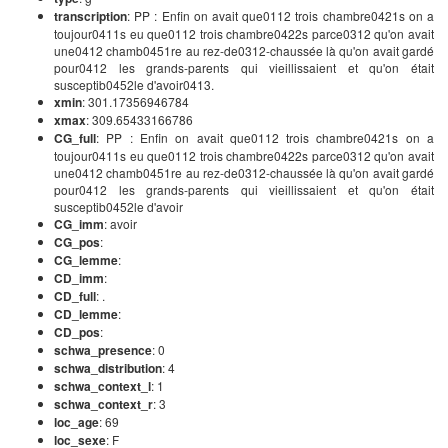
transcription
: PP : Enfin on avait que0112 trois chambre0421s on a
toujour0411s eu que0112 trois chambre0422s parce0312 qu'on avait
une0412 chamb0451re au rez-de0312-chaussée là qu'on avait gardé
pour0412 les grands-parents qui vieillissaient
et qu'on était
susceptib0452le d'avoir0413.
xmin
: 301.17356946784
xmax
: 309.65433166786
CG_full
: PP : Enfin on avait que0112 trois chambre0421s on a
toujour0411s eu que0112 trois chambre0422s parce0312 qu'on avait
une0412 chamb0451re au rez-de0312-chaussée là qu'on avait gardé
pour0412 les grands-parents qui vieillissaient
et qu'on était
susceptib0452le d'avoir
CG_imm
: avoir
CG_pos
:
CG_lemme
:
CD_imm
:
CD_full
: .
CD_lemme
:
CD_pos
:
schwa_presence
: 0
schwa_distribution
: 4
schwa_context_l
: 1
schwa_context_r
: 3
loc_age
: 69
loc_sexe
: F