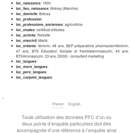
loc_naissance
: 1935
loc_lieu_naissance
: Brécey (Manche)
loc_domicile
: Brécey
loc_profession
:
loc_professions_anciennes
: agricultrice
loc_etudes
: certificat d'études
loc_activite
: Retraité
loc_etatcivil
: Marié
loc_enfants
: féminin, 48 ans, BEP préparatrice pharmaciernféminin,
47 ans, BTS Education Sociale et Familialernmasculin, 43 ans,
BTSArnmasculin, 33 ans, DESS - consultant marketing
loc_langues
:
loc_mere_langues
:
loc_pere_langues
:
loc_conjoint_langues
:
French
English
Toute utilisation des données PFC d’un ou
deux points d’enquête particuliers doit être
accompagnée d’une référence à l’enquête ainsi