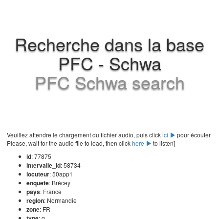
Recherche dans la base
PFC - Schwa
PFC Schwa search
Veuillez attendre le chargement du fichier audio, puis click
ici
pour écouter
Please, wait for the audio file to load, then click
here
to listen]
id
: 77875
intervalle_id
: 58734
locuteur
: 50app1
enquete
: Brécey
pays
: France
region
: Normandie
zone
: FR
type
: g