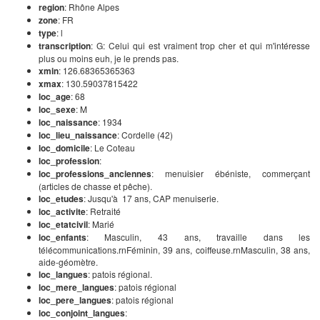
region
: Rhône Alpes
zone
: FR
type
: l
transcription
: G: Celui qui est vraiment trop cher et qui m'intéresse
plus ou moins euh, je le prends pas.
xmin
: 126.68365365363
xmax
: 130.59037815422
loc_age
: 68
loc_sexe
: M
loc_naissance
: 1934
loc_lieu_naissance
: Cordelle (42)
loc_domicile
: Le Coteau
loc_profession
:
loc_professions_anciennes
: menuisier ébéniste, commerçant
(articles de chasse et pêche).
loc_etudes
: Jusqu'à 17 ans, CAP menuiserie.
loc_activite
: Retraité
loc_etatcivil
: Marié
loc_enfants
: Masculin, 43 ans, travaille dans les
télécommunications.rnFéminin, 39 ans, coiffeuse.rnMasculin, 38 ans,
aide-géomètre.
loc_langues
: patois régional.
loc_mere_langues
: patois régional
loc_pere_langues
: patois régional
loc_conjoint_langues
: