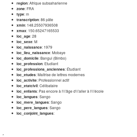
region
: Afrique subsaharienne
zone
: FRA
type
: m
transcription
: 86 pâte
xmin
: 148.25507936508
xmax
: 150.65247165533
loc_age
: 28
loc_sexe
: M
loc_naissance
: 1979
loc_lieu_naissance
: Mobaye
loc_domicile
: Bangui (Bimbo)
loc_profession
: Etudiant
loc_professions_anciennes
: Étudiant
loc_etudes
: Maîtrise de lettres modernes
loc_activite
: Professionnel actif
loc_etatcivil
: Célibataire
loc_enfants
: Pas encore à l\\\'âge d\\\'aller à l\\\'école
loc_langues
: Sango
loc_mere_langues
: Sango
loc_pere_langues
: Sango
loc_conjoint_langues
: