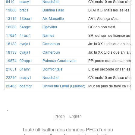
8410
scacy1
Neuchâtel
CY: mais10 en Suisse c'est
13060
bfati1
Burkina Faso
BFATI1G: Mais les les les sta
13115
13baa1
Aix-Marseille
AA1: Alors ça c'est
16233
54bgc1
Ogéviller
GC: on non c'est
17624
44asr1
Nantes
SR: qui sort de licence qui e
18133
cyaja1
Cameroun
Ja: tu XX tu dis que ah la vo
18133
cyaja1
Cameroun
Ja: tu XX tu dis que ah la vo
19874
92app1
Puteaux-Courbevoie
PP: parce que alors année p
21651
61alh1
Domfrontais
LH: en seconde on11n est
22240
scapy1
Neuchâtel
CY: mais10 en Suisse c'est
22485
cqamg1
Université Laval (Québec)
MG: en plus de faire ça il étai
French
English
Toute utilisation des données PFC d’un ou