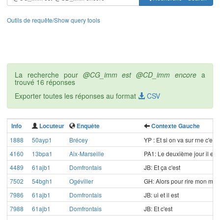
Outils de requête/Show query tools
La recherche pour
@CG_imm est @CD_imm encore
a
trouvé 16 réponses
Exporter toutes les réponses au format
CSV
Info
Locuteur
Enquête
Contexte Gauche
1888
50ayp1
Brécey
YP : Et si on va sur rne c'est
4160
13bpa1
Aix-Marseille
PA1: Le deuxième jour il est
4489
61ajb1
Domfrontais
JB: Et ça c'est
7502
54bgh1
Ogéviller
GH: Alors pour rire mon mari 
7986
61ajb1
Domfrontais
JB: ui et il est
7988
61ajb1
Domfrontais
JB: Et c'est