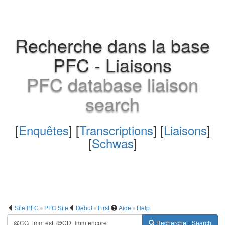
Recherche dans la base
PFC - Liaisons
PFC database liaison
search
[
Enquêtes
] [
Transcriptions
] [
Liaisons
]
[
Schwas
]
Site PFC
PFC Site
Début
First
Aide
Help
Recherche
Search