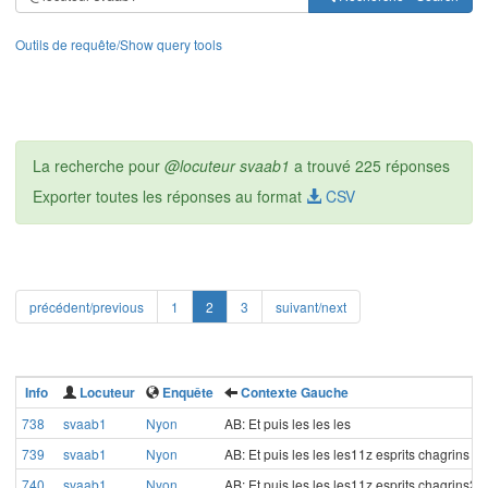
Outils de requête/Show query tools
La recherche pour
@locuteur svaab1
a trouvé 225 réponses
Exporter toutes les réponses au format
CSV
précédent/previous
1
2
3
suivant/next
Info
Locuteur
Enquête
Contexte Gauche
738
svaab1
Nyon
AB: Et puis les les les
739
svaab1
Nyon
AB: Et puis les les les11z esprits chagrins
740
svaab1
Nyon
AB: Et puis les les les11z esprits chagrins20 