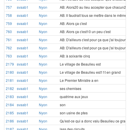
757
svaab1
Nyon
AB: Alors20 au lieu accepter que chacun20 
758
svaab1
Nyon
AB: Il faudrait tous se mettre dans le même
759
svaab1
Nyon
AB: Alors ça c'est
760
svaab1
Nyon
AB: Alors ça c'est10 un peu c'est
761
svaab1
Nyon
AB: D'ailleurs c'est pour ça que j'ai toujours 
762
svaab1
Nyon
AB: D'ailleurs c'est pour ça que j'ai toujours 
763
svaab1
Nyon
AB: à soixante cinq
2179
svaab1
Nyon
Le village de Beaulieu est
2180
svaab1
Nyon
Le village de Beaulieu est11t en grand
2181
svaab1
Nyon
Le Premier Ministre a en
2182
svaab1
Nyon
ses chemises
2183
svaab1
Nyon
quatrime aux jeux
2184
svaab1
Nyon
son
2185
svaab1
Nyon
son usine de ptes
2186
svaab1
Nyon
Qu'est-ce qui a donc valu Beaulieu ce grand
2187
svaab1
Nyon
lass des circuits