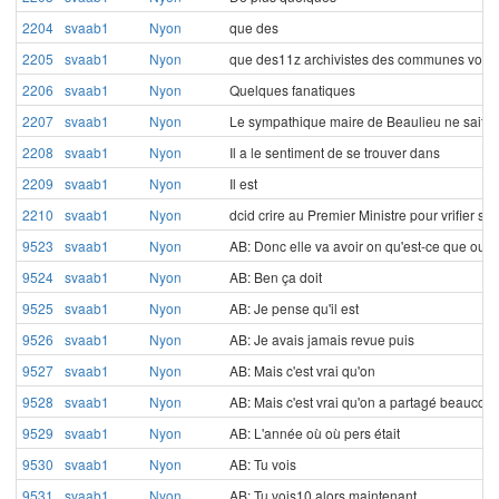
2204
svaab1
Nyon
que des
2205
svaab1
Nyon
que des11z archivistes des communes voisi
2206
svaab1
Nyon
Quelques fanatiques
2207
svaab1
Nyon
Le sympathique maire de Beaulieu ne sait p
2208
svaab1
Nyon
Il a le sentiment de se trouver dans
2209
svaab1
Nyon
Il est
2210
svaab1
Nyon
dcid crire au Premier Ministre pour vrifier si s
9523
svaab1
Nyon
AB: Donc elle va avoir on qu'est-ce que oui e
9524
svaab1
Nyon
AB: Ben ça doit
9525
svaab1
Nyon
AB: Je pense qu'il est
9526
svaab1
Nyon
AB: Je avais jamais revue puis
9527
svaab1
Nyon
AB: Mais c'est vrai qu'on
9528
svaab1
Nyon
AB: Mais c'est vrai qu'on a partagé beaucou
9529
svaab1
Nyon
AB: L'année où où pers était
9530
svaab1
Nyon
AB: Tu vois
9531
svaab1
Nyon
AB: Tu vois10 alors maintenant