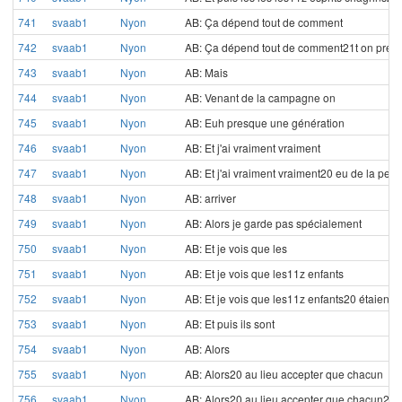
741
svaab1
Nyon
AB: Ça dépend tout de comment
742
svaab1
Nyon
AB: Ça dépend tout de comment21t on pren
743
svaab1
Nyon
AB: Mais
744
svaab1
Nyon
AB: Venant de la campagne on
745
svaab1
Nyon
AB: Euh presque une génération
746
svaab1
Nyon
AB: Et j'ai vraiment vraiment
747
svaab1
Nyon
AB: Et j'ai vraiment vraiment20 eu de la pein
748
svaab1
Nyon
AB: arriver
749
svaab1
Nyon
AB: Alors je garde pas spécialement
750
svaab1
Nyon
AB: Et je vois que les
751
svaab1
Nyon
AB: Et je vois que les11z enfants
752
svaab1
Nyon
AB: Et je vois que les11z enfants20 étaient dé
753
svaab1
Nyon
AB: Et puis ils sont
754
svaab1
Nyon
AB: Alors
755
svaab1
Nyon
AB: Alors20 au lieu accepter que chacun
756
svaab1
Nyon
AB: Alors20 au lieu accepter que chacun20 