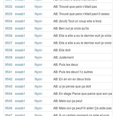
9532
svaab1
Nyon
AB: Trouvé que pers n'était pas
9533
svaab1
Nyon
AB: Trouvé que pers n'était pas10 assez
9534
svaab1
Nyon
AB: (bruit) Tout un coup elle a trois
9535
svaab1
Nyon
AB: Ben oui je crois qu'ils
9536
svaab1
Nyon
AB: Elle a elle a eu le dernier euh je crois
9537
svaab1
Nyon
AB: Elle a elle a eu le dernier euh je crois10
9538
svaab1
Nyon
AB: Elle doit
9539
svaab1
Nyon
AB: Justement
9540
svaab1
Nyon
AB: Puis les deux
9541
svaab1
Nyon
AB: Puis les deux11z autres
9542
svaab1
Nyon
AB: En en en en deux trois
9543
svaab1
Nyon
AB: ui je pense que ça doit
9544
svaab1
Nyon
AB: En stage Parce que parce que son pap/s
9545
svaab1
Nyon
AB: Mais oui ça peut
9546
svaab1
Nyon
AB: Mais oui ça peut10 aider Ça aide pas to
9547
svaab1
Nyon
AB: À un certain moment ça aide et puis