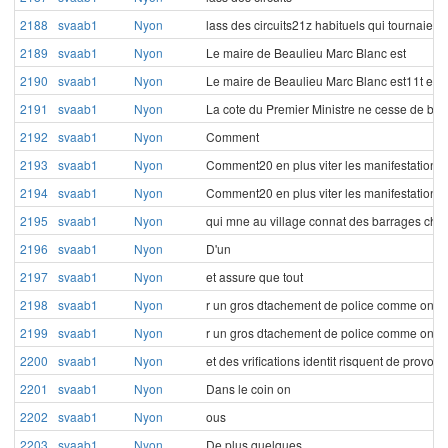
2188
svaab1
Nyon
lass des circuits21z habituels qui tournaient 
2189
svaab1
Nyon
Le maire de Beaulieu Marc Blanc est
2190
svaab1
Nyon
Le maire de Beaulieu Marc Blanc est11t en 
2191
svaab1
Nyon
La cote du Premier Ministre ne cesse de bai
2192
svaab1
Nyon
Comment
2193
svaab1
Nyon
Comment20 en plus viter les manifestations 
2194
svaab1
Nyon
Comment20 en plus viter les manifestations q
2195
svaab1
Nyon
qui mne au village connat des barrages chaq
2196
svaab1
Nyon
D'un
2197
svaab1
Nyon
et assure que tout
2198
svaab1
Nyon
r un gros dtachement de police comme on
2199
svaab1
Nyon
r un gros dtachement de police comme on e
2200
svaab1
Nyon
et des vrifications identit risquent de provoq
2201
svaab1
Nyon
Dans le coin on
2202
svaab1
Nyon
ous
2203
svaab1
Nyon
De plus quelques