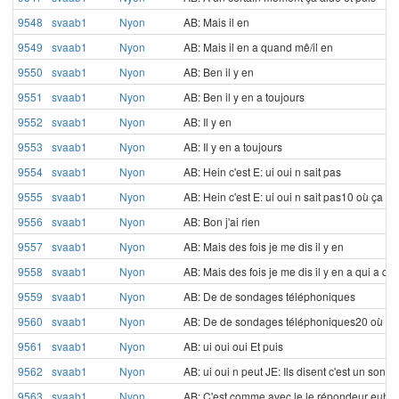
9548
svaab1
Nyon
AB: Mais il en
9549
svaab1
Nyon
AB: Mais il en a quand mê/il en
9550
svaab1
Nyon
AB: Ben il y en
9551
svaab1
Nyon
AB: Ben il y en a toujours
9552
svaab1
Nyon
AB: Il y en
9553
svaab1
Nyon
AB: Il y en a toujours
9554
svaab1
Nyon
AB: Hein c'est E: ui oui n sait pas
9555
svaab1
Nyon
AB: Hein c'est E: ui oui n sait pas10 où ça 
9556
svaab1
Nyon
AB: Bon j'ai rien
9557
svaab1
Nyon
AB: Mais des fois je me dis il y en
9558
svaab1
Nyon
AB: Mais des fois je me dis il y en a qui a
9559
svaab1
Nyon
AB: De de sondages téléphoniques
9560
svaab1
Nyon
AB: De de sondages téléphoniques20 où on t'
9561
svaab1
Nyon
AB: ui oui oui Et puis
9562
svaab1
Nyon
AB: ui oui n peut JE: Ils disent c'est un sond
9563
svaab1
Nyon
AB: C'est comme avec le le répondeur euhté