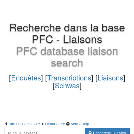
Recherche dans la base
PFC - Liaisons
PFC database liaison
search
[
Enquêtes
] [
Transcriptions
] [
Liaisons
]
[
Schwas
]
Site PFC
PFC Site
Début
First
Aide
Help
Recherche
Search